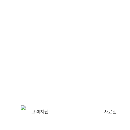
회사소
사업분야 
CEO인사
연혁
기술인증 
상
오시는길
고객지원
자료실